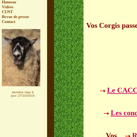
Humour
Vidéos
CUNT
Revue de presse
Contact
Vos Corgis pass
Le CAC
dernière mise à
jour: 27/10/2019
Les co
Vos
R